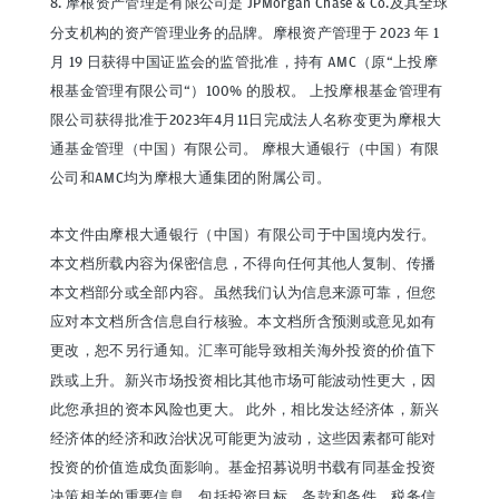
8. 摩根资产管理是有限公司是 JPMorgan Chase & Co.及其全球
分支机构的资产管理业务的品牌。摩根资产管理于 2023 年 1
月 19 日获得中国证监会的监管批准，持有 AMC（原“上投摩
根基金管理有限公司“）100% 的股权。 上投摩根基金管理有
限公司获得批准于2023年4月11日完成法人名称变更为摩根大
通基金管理（中国）有限公司。 摩根大通银行（中国）有限
公司和AMC均为摩根大通集团的附属公司。
本文件由摩根大通银行（中国）有限公司于中国境内发行。
本文档所载内容为保密信息，不得向任何其他人复制、传播
本文档部分或全部内容。虽然我们认为信息来源可靠，但您
应对本文档所含信息自行核验。本文档所含预测或意见如有
更改，恕不另行通知。汇率可能导致相关海外投资的价值下
跌或上升。新兴市场投资相比其他市场可能波动性更大，因
此您承担的资本风险也更大。 此外，相比发达经济体，新兴
经济体的经济和政治状况可能更为波动，这些因素都可能对
投资的价值造成负面影响。基金招募说明书载有同基金投资
决策相关的重要信息，包括投资目标、条款和条件、税务信