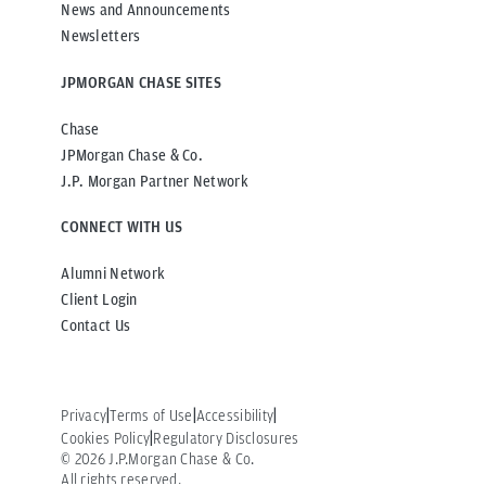
News and Announcements
Newsletters
JPMORGAN CHASE SITES
Chase
JPMorgan Chase & Co.
J.P. Morgan Partner Network
CONNECT WITH US
Alumni Network
Client Login
Contact Us
Privacy
Terms of Use
Accessibility
Cookies Policy
Regulatory Disclosures
©
2026
J.P.Morgan Chase & Co.
All rights reserved.