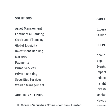
SOLUTIONS
CAREE
Asset Management
Experi
Commercial Banking
Studen
Credit and Financing
HELPF
Global Liquidity
Investment Banking
About 
Markets
Apps
Payments
Events
Prime Services
Impac
Private Banking
Indust
Securities Services
Insigh
Wealth Management
Invest
Media 
ADDITIONAL LINKS
News 
J.P. Morgan Securities (China) Company Limited