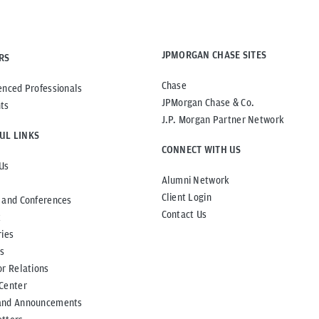
JPMORGAN CHASE SITES
RS
Chase
enced Professionals
JPMorgan Chase & Co.
ts
J.P. Morgan Partner Network
UL LINKS
CONNECT WITH US
Us
Alumni Network
Client Login
 and Conferences
Contact Us
t
ries
ts
or Relations
Center
and Announcements