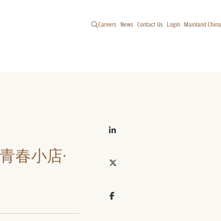
Careers
News
Contact Us
Login
Mainland China
青春小店·