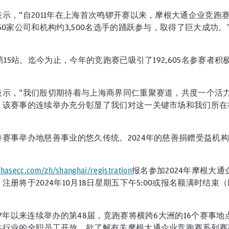
表示，“自2011年在上海首次鸣锣开赛以来，摩根大通企业竞
0家公司和机构约3,500名选手的踊跃参与，取得了巨大成功。
第15站。迄今为止，今年的竞跑赛已吸引了192,605名参赛者
表示，“我们殷切期待着与上海商界同仁重聚赛道，共度一个活
，该赛事的连续举办充分彰显了我们对这一关键市场和我们所在
赛事举办地慈善事业的悠久传统。2024年的慈善捐赠受益机
asecc.com/zh/shanghai/registration
报名参加2024年摩根大
册将于2024年10月18日星期五下午5:00或报名额满时结束
7年以来连续举办的第48届，竞跑赛将横跨6大洲的16个赛事地
共行业的全职员工开放。欲了解有关摩根大通企业竞跑赛系列赛