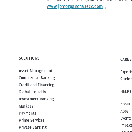
www.jpmorganchasecc.com
。
SOLUTIONS
CAREE
Asset Management
Experi
Commercial Banking
Studen
Credit and Financing
HELPF
Global Liquidity
Investment Banking
About 
Markets
Apps
Payments
Events
Prime Services
Impac
Private Banking