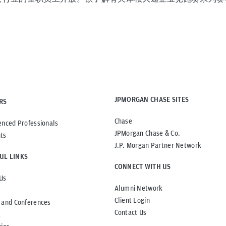
JPMORGAN CHASE SITES
RS
Chase
enced Professionals
JPMorgan Chase & Co.
ts
J.P. Morgan Partner Network
UL LINKS
CONNECT WITH US
Us
Alumni Network
Client Login
 and Conferences
Contact Us
t