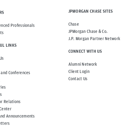
JPMORGAN CHASE SITES
RS
Chase
enced Professionals
JPMorgan Chase & Co.
ts
J.P. Morgan Partner Network
UL LINKS
CONNECT WITH US
Us
Alumni Network
Client Login
 and Conferences
Contact Us
t
ries
ts
or Relations
Center
and Announcements
tters