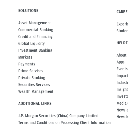
SOLUTIONS
CAREE
Asset Management
Experi
Commercial Banking
Studen
Credit and Financing
HELPF
Global Liquidity
Investment Banking
About 
Markets
Apps
Payments
Events
Prime Services
Impac
Private Banking
Indust
Securities Services
Insigh
Wealth Management
Invest
Media 
ADDITIONAL LINKS
News 
J.P. Morgan Securities (China) Company Limited
Newsle
Terms and Conditions on Processing Client Information