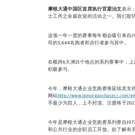
摩根大通中国区首席执行官梁治文
表示
士工作之余最欢迎的活动之一。我们殷
这项一年一度的赛事每年都会吸引来自20
司的5,664名跑者和步行者参与其中。
在横跨6大洲15个地点的系列赛事中，上
积极参与。
今年，摩根大通企业竞跑赛将延续其支持
网站
http://www.jpmorganchasecc.com/en/
手最少为四人，上不封顶。注册将于2023
今年是摩根大通企业竞跑赛系列赛自197
和公共行业的全职员工开放。欲了解有